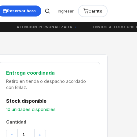
Ingresar
Carrito
Reservar hora
ATENCION PERSONALIZADA
ENVIOS A TODO CHILE
Entrega coordinada
Retiro en tienda o despacho acordado
con Brilaz.
Stock disponible
10 unidades disponibles
Cantidad
-
+