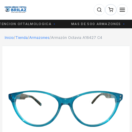
NCION OFTALMOLOGICA
MAS DE 500 ARMAZONES
Inicio
/
Tienda
/
Armazones
/
Armazón Octavia A16427 C4