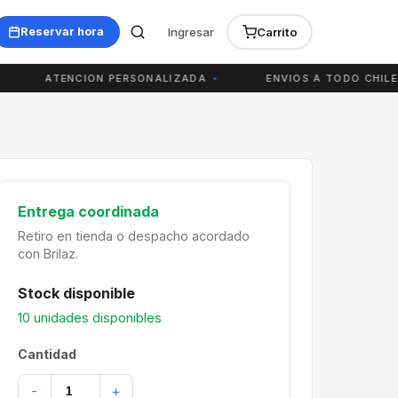
Ingresar
Carrito
Reservar hora
ATENCION PERSONALIZADA
ENVIOS A TODO CHILE
Entrega coordinada
Retiro en tienda o despacho acordado
con Brilaz.
Stock disponible
10 unidades disponibles
Cantidad
-
+