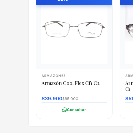
ARMAZONES
AR
Armazón Cool Flex Cf1 C2
Arm
C1
$39.900
$5
$85.000
Consultar