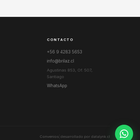
CONTACTO
+56 9 4283 5653
info@brilaz.cl
Agustinas 853, Of. 507,
Santiago
WhatsApp
|
Convenios
desarrollado por datalynk.cl