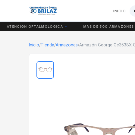
INICIO
ATENCION OFTALMOLOGICA
MAS DE 500 ARMAZONES
Inicio
/
Tienda
/
Armazones
/
Armazón George Ge3538X C