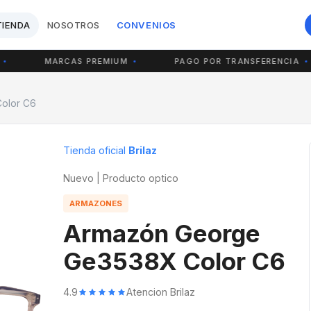
TIENDA
NOSOTROS
CONVENIOS
MARCAS PREMIUM
PAGO POR TRANSFERENCIA
olor C6
Tienda oficial
Brilaz
Nuevo | Producto optico
ARMAZONES
Armazón George
Ge3538X Color C6
4.9
Atencion Brilaz