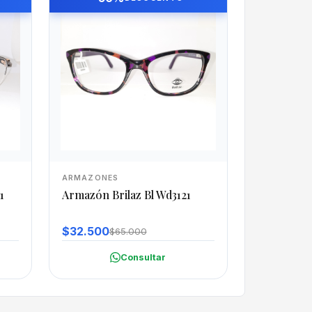
ARMAZONES
1
Armazón Brilaz Bl Wd3121
$32.500
$65.000
Consultar