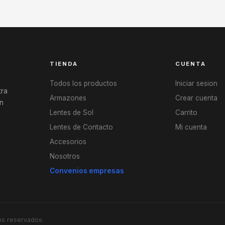
TIENDA
CUENTA
Todos los productos
Iniciar sesion
tra
Armazones
Crear cuenta
en
Lentes de Sol
Carrito
Lentes de Contacto
Mi cuenta
Accesorios
Nosotros
Convenios empresas
os reservados.