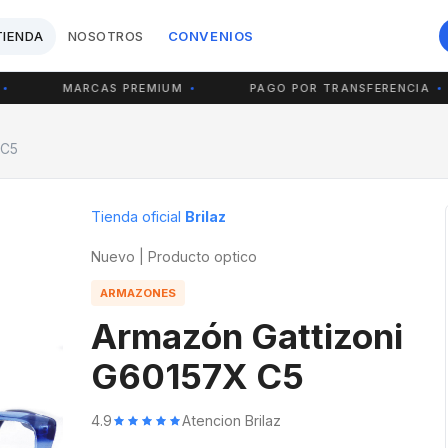
TIENDA
NOSOTROS
CONVENIOS
MARCAS PREMIUM
PAGO POR TRANSFERENCIA
 C5
Tienda oficial
Brilaz
Nuevo | Producto optico
ARMAZONES
Armazón Gattizoni
G60157X C5
4.9
Atencion Brilaz