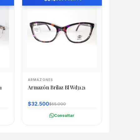
ARMAZONES
1
Armazón Brilaz Bl Wd3121
$32.500
$65.000
Consultar