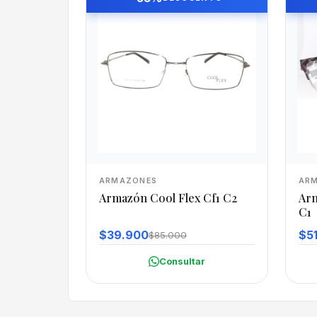
ARMAZONES
AR
Armazón Cool Flex Cf1 C2
Arm
C1
$39.900
$5
$85.000
Consultar