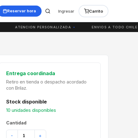
Ingresar
Carrito
Reservar hora
ATENCION PERSONALIZADA
ENVIOS A TODO CHILE
Entrega coordinada
Retiro en tienda o despacho acordado
con Brilaz.
Stock disponible
10 unidades disponibles
Cantidad
-
+