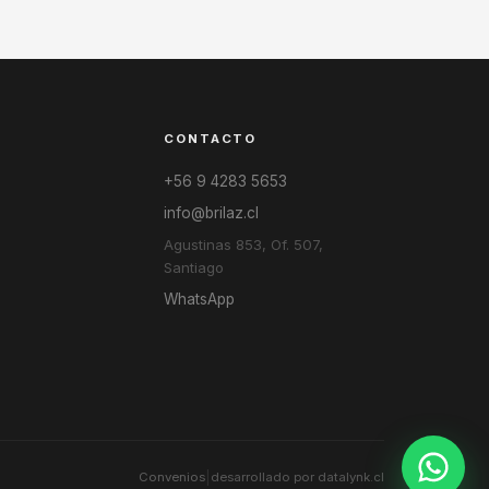
CONTACTO
+56 9 4283 5653
info@brilaz.cl
Agustinas 853, Of. 507,
Santiago
WhatsApp
|
Convenios
desarrollado por datalynk.cl