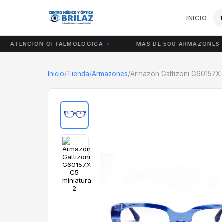
INICIO
ATENCION OFTALMOLOGICA
MAS DE 500 ARMAZONES
Inicio
/
Tienda
/
Armazones
/
Armazón Gattizoni G60157X