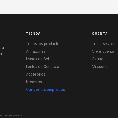
TIENDA
CUENTA
Todos los productos
Iniciar sesion
tra
Armazones
Crear cuenta
en
Lentes de Sol
Carrito
Lentes de Contacto
Mi cuenta
Accesorios
Nosotros
Convenios empresas
os reservados.