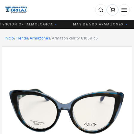
NCION OFTALMOLOGICA
MAS DE 500 ARMAZONES
Inicio
/
Tienda
/
Armazones
/
Armazón clarity 81059 c5