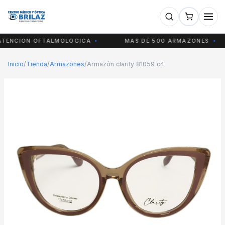
ENCION OFTALMOLOGICA
MAS DE 500 ARMAZONES
Inicio
/
Tienda
/
Armazones
/
Armazón clarity 81059 c4