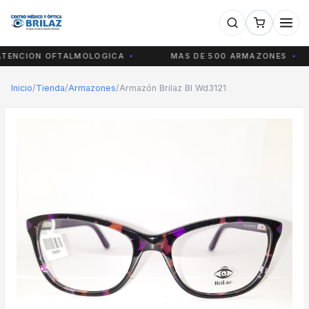
NCION OFTALMOLOGICA
MAS DE 500 ARMAZONES
Inicio
/
Tienda
/
Armazones
/
Armazón Brilaz Bl Wd3121