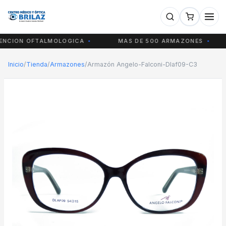
CION OFTALMOLOGICA
MAS DE 500 ARMAZONES
Inicio
/
Tienda
/
Armazones
/
Armazón Angelo-Falconi-Dlaf09-C3