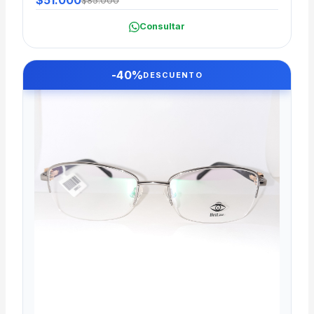
$51.000
$85.000
Consultar
-40%
DESCUENTO